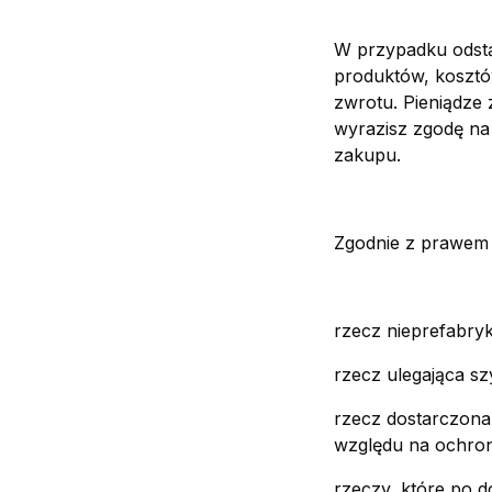
W przypadku odstą
produktów, kosztó
zwrotu. Pieniądze
wyrazisz zgodę na
zakupu.
Zgodnie z prawem 
rzecz nieprefabry
rzecz ulegająca sz
rzecz dostarczona
względu na ochron
rzeczy, które po d