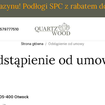
nu! Podłogi SPC z rabatem do 5
 579777510
Strona główna
Odstąpienie od umowy
stąpienie od um
 , 05-400 Otwock