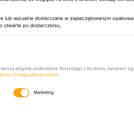
e lub wizualne dostarczane w zapieczętowanym opakowani
o otwarte po dostarczeniu,
ki lub czasopisma, z wyjątkiem umowy o prenumeratę,
óre nie są zapisane na nośniku materialnym, jeżeli spełniani
 wyraźną zgodą konsumenta.
 lepszą wygodę użytkowania. Korzystając z tej strony, wyrażasz z
tności
i
Polityki plików cookie
.
rozstrzygnięcia sporu
eżeń do transakcji i sporu ze sprzedającym istnieje możli
Marketing
poru na drodze pozasądowej. Właściwym organem do rozstr
ne sądy konsumenckie przy wojewódzkich inspektoratach 
anie sprawy do tej instytucji wymaga zgody obu stron.