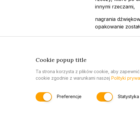
innymi rzeczami,
nagrania dźwiękow
opakowanie został
dzienniki, periody
treści cyfrowe, kt
rozpoczęło się za
Cookie popup title
Ta strona korzysta z plików cookie, aby zapewnić
cookie zgodnie z warunkami naszej
Polityki prywa
Pozasądowa droga 
W przypadku zastrz
Preferencje
Statystyka
rozstrzygnięcia s
handlu są polubow
Handlowej. Skierow