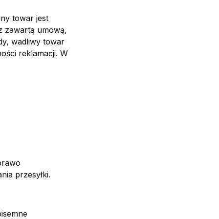
ny towar jest
u z zawartą umową,
dy, wadliwy towar
ości reklamacji. W
prawo
ia przesyłki.
 pisemne