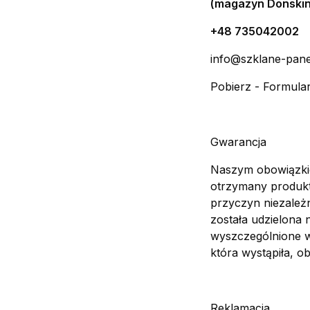
(magazyn Donskin
+48 735042002
info@szklane-pan
Pobierz - Formula
Gwarancja
Naszym obowiązkie
otrzymany produkt
przyczyn niezależ
została udzielona 
wyszczególnione w
która wystąpiła, ob
Reklamacja