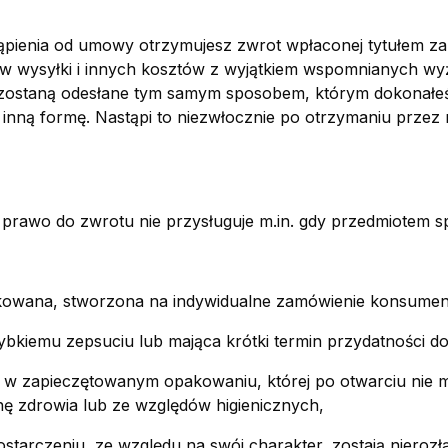
pienia od umowy otrzymujesz zwrot wpłaconej tytułem z
w wysyłki i innych kosztów z wyjątkiem wspomnianych wy
 zostaną odesłane tym samym sposobem, którym dokonałeś
 inną formę. Nastąpi to niezwłocznie po otrzymaniu prze
prawo do zwrotu nie przysługuje m.in. gdy przedmiotem sp
kowana, stworzona na indywidualne zamówienie konsumen
ybkiemu zepsuciu lub mająca krótki termin przydatności do
 w zapieczętowanym opakowaniu, której po otwarciu nie 
ę zdrowia lub ze względów higienicznych,
ostarczeniu, ze względu na swój charakter, zostają nieroz