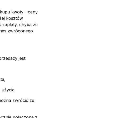
akupu kwoty - ceny
żej kosztów
 zapłaty, chyba że
z nas zwróconego
rzedaży jest:
ta,
 użycia,
można zwrócić ze
łącznie połączone z