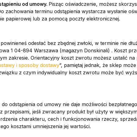
stąpieniu od umowy.
Pisząc oświadczenie, możesz skorzy
Do zachowania terminu odstąpienia wystarcza wysłanie ośw
ie papierowej lub za pomocą poczty elektronicznej.
owinieneś odesłać bez zbędnej zwłoki, w terminie nie dłuż
howa 1 04-894 Warszawa (magazyn Donskinali) . Koszt prze
m zakresie. Orientacyjny koszt zwrotu możesz ustalić na 
ostawy i sposoby dostawy
”, pamiętaj jednak, że sklep może
wiązku z czym indywidualny koszt zwrotu może być wyżs
o do odstąpienia od umowy nie daje możliwości bezpłatneg
z przepisami, jeśli zwracany produkt był użyty w większym
erdzenia charakteru, cech i funkcjonowania rzeczy, sprze
ego kosztami umniejszenia jej wartości.