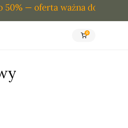
0% — oferta ważna do wyczerpa
0
owy