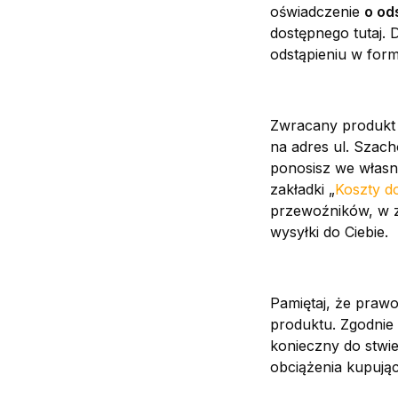
oświadczenie
o od
dostępnego tutaj. 
odstąpieniu w form
Zwracany produkt p
na adres ul. Szac
ponosisz we własny
zakładki „
Koszty d
przewoźników, w z
wysyłki do Ciebie.
Pamiętaj, że praw
produktu. Zgodnie 
konieczny do stwi
obciążenia kupując