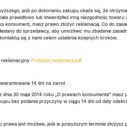
yższego, jeśli po dokonaniu zakupu okaże się, że otrzyma
ziała prawidłowo lub stwierdziłeś inną niezgodność towar
ako konsument, masz prawo złożyć reklamację. Co do zasa
desłany do sprzedawcy, aby umożliwić mu zbadanie zasadn
skontaktuj się z nami celem ustalenia kolejnych kroków.
ł reklamacyjny
Protokół_reklamacji.pdf
gwarantowane 14 dni na zwrot
z dnia 30 maja 2014 roku „O prawach konsumenta” masz 
upu bez podania przyczyny w ciągu 14 dni od daty odebran
o prawa jest możliwe, jeśli w powyższym terminie złożysz