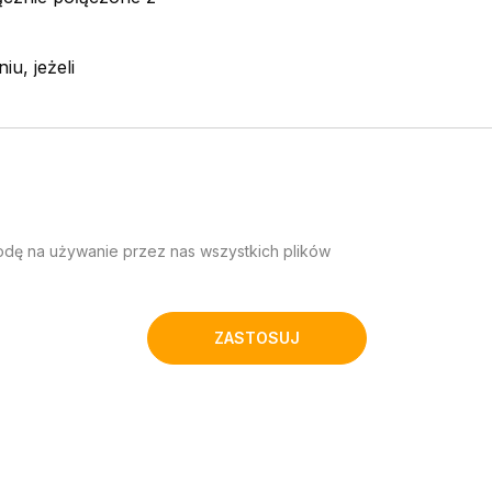
u, jeżeli
e świadczenia
godę na używanie przez nas wszystkich plików
wość
ZASTOSUJ
zygania sporu dla
Inspekcji