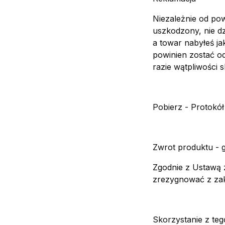
Niezależnie od pow
uszkodzony, nie d
a towar nabyłeś j
powinien zostać o
razie wątpliwości 
Pobierz - Protokó
Zwrot produktu - 
Zgodnie z Ustawą 
zrezygnować z zak
Skorzystanie z teg