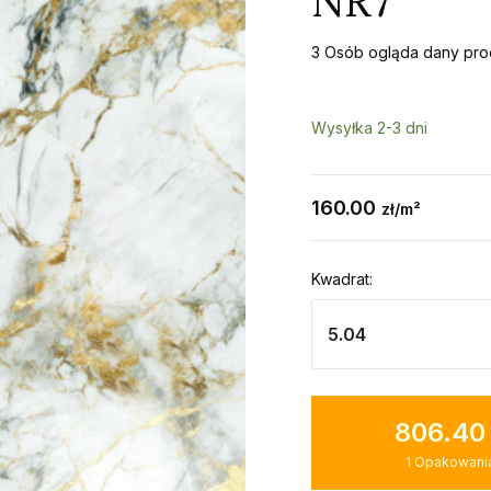
NR7
3 Osób ogląda dany pro
Wysyłka 2-3 dni
160.00
zł/m²
Kwadrat:
806.40
1
Opakowani