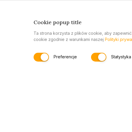
Panele pokryte są dodatkową warstwą lakie
są bardziej odporne na zarysowania i p
Cookie popup title
łatwo utrzymać je w czystości.
Ta strona korzysta z plików cookie, aby zapewnić
cookie zgodnie z warunkami naszej
Polityki prywa
Uwaga dotycząca wzo
Preferencje
Statystyka
Motywy takie jak marmur, beton, drewno, me
srebro są
nadrukowane techniką cyfrową
różnić się od swoich naturalnych odpowied
Różnice kolorystyczne w odcieniu wynikając
lub specyfiki druku nie stanowią podstawy d