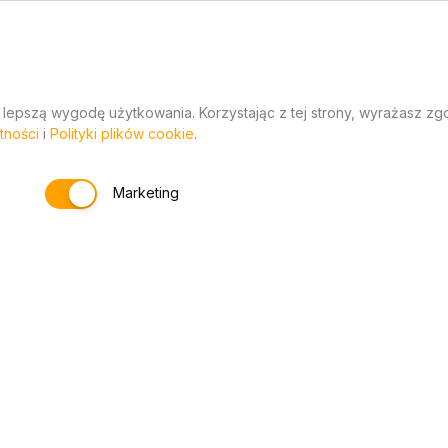
ru, dzięki czemu:
lamy,
 lepszą wygodę użytkowania. Korzystając z tej strony, wyrażasz z
tności
i
Polityki plików cookie
.
rów
Marketing
tal, brokat, złoto czy
, więc mogą delikatnie
ników.
e z kalibracji monitorów
o reklamacji.
Ostatnio przeglądane