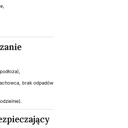
e,
zanie
 podłoża),
 fachowca, brak odpadów
dzielnie).
ezpieczający