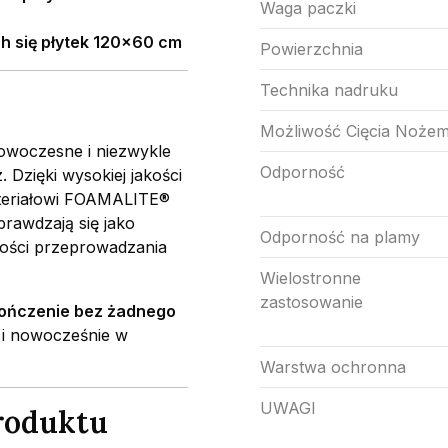
Waga paczki
h się płytek 120×60 cm
Powierzchnia
Technika nadruku
Możliwość Cięcia Noże
owoczesne i niezwykle
Odporność
 Dzięki wysokiej jakości
teriałowi FOAMALITE®
prawdzają się jako
Odporność na plamy
ności przeprowadzania
Wielostronne
zastosowanie
kończenie bez żadnego
 i nowocześnie w
Warstwa ochronna
UWAGI
produktu