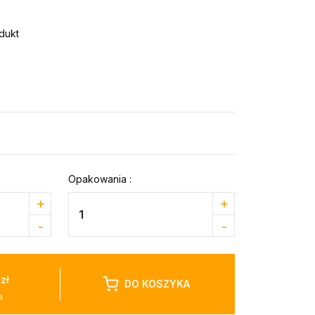
dukt
Opakowania :
+
+
-
-
zł
DO KOSZYKA
a