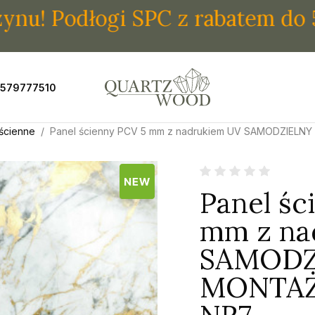
odłogi SPC z rabatem do 50% —
 579777510
ścienne
Panel ścienny PCV 5 mm z nadrukiem UV SAMODZIELN
Panel śc
mm z na
SAMODZ
MONTAŻ