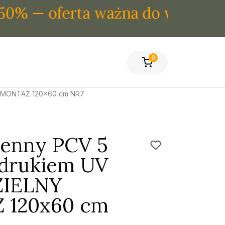
 oferta ważna do wyczerpania z
0
Y MONTAŻ 120x60 cm NR7
ienny PCV 5
drukiem UV
IELNY
 120x60 cm