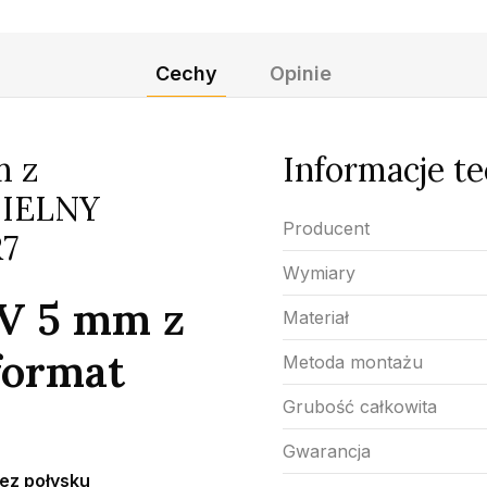
Cechy
Opinie
m z
Informacje t
ZIELNY
Producent
7
Wymiary
CV 5 mm z
Materiał
format
Metoda montażu
Grubość całkowita
Gwarancja
ez połysku