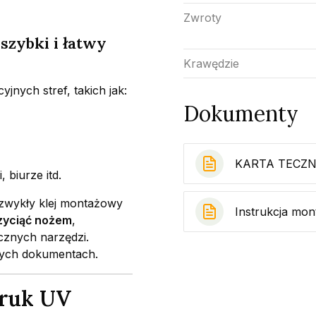
Zwroty
 szybki i łatwy
Krawędzie
jnych stref, takich jak:
Dokumenty
KARTA TECZN
 biurze itd.
 zwykły klej montażowy
Instrukcja mo
zyciąć nożem
,
ycznych narzędzi.
onych dokumentach.
druk UV