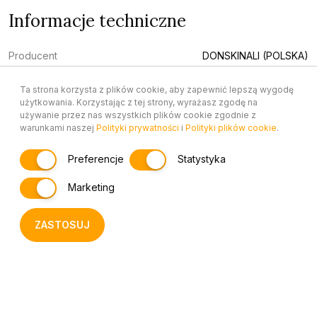
Informacje techniczne
Producent
DONSKINALI (POLSKA)
Wymiary
120x60 cm
Ta strona korzysta z plików cookie, aby zapewnić lepszą wygodę
użytkowania. Korzystając z tej strony, wyrażasz zgodę na
Materiał
FOAMALITE ( pianka PCV)
używanie przez nas wszystkich plików cookie zgodnie z
warunkami naszej
Polityki prywatności
i
Polityki plików cookie
.
Metoda montażu
Na klej
Preferencje
Statystyka
Grubość całkowita
5mm
Marketing
Gwarancja
12 M-CY
Waga paczki
13.9kg
ZASTOSUJ
Powierzchnia
MAT
Technika nadruku
DRUK UV
Możliwość Cięcia Nożem
Możliwe cięcie nożem