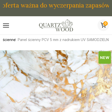
rta ważna do wyczerpania zapasów.
0
e ścienne
Panel ścienny PCV 5 mm z nadrukiem UV SAMODZIELN