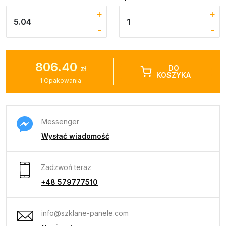
+
+
-
-
806.40
DO
zł
KOSZYKA
1
Opakowania
Messenger
Wysłać wiadomość
Zadzwoń teraz
+48 579777510
info@szklane-panele.com